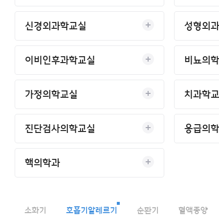
이용안내
신경외과학교실
성형외
이비인후과학교실
비뇨의
가정의학교실
치과학
진단검사의학교실
응급의
핵의학과
소화기
호흡기알레르기
순환기
혈액종양