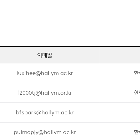
이메일
luxjhee@hallym.ac.kr
한
f2000tj@hallym.or.kr
한
bfspark@hallym.ac.kr
pulmopjy@hallym.ac.kr
한