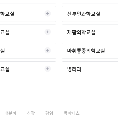
과학교실
산부인과학교실
학교실
재활의학교실
교실
마취통증의학교실
학교실
병리과
내분비
신장
감염
류마티스