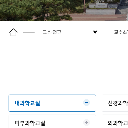
교수·연구
교수소
소개
교수소
입학
연구 
학생·교육
교수자
교수·연구
내과학교실
신경과
소식
피부과학교실
외과학
후원