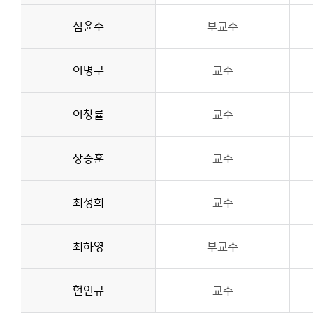
심윤수
부교수
이명구
교수
이창률
교수
장승훈
교수
최정희
교수
최하영
부교수
현인규
교수