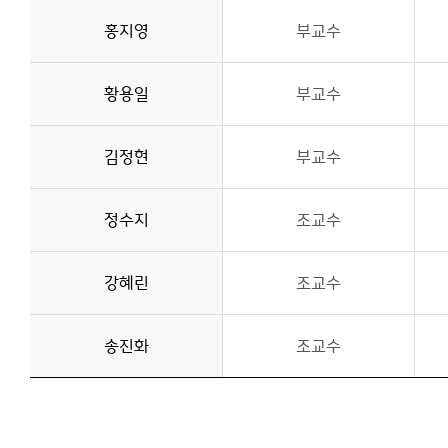
홍지영
부교수
황용일
부교수
김정현
부교수
정수지
조교수
강혜린
조교수
송진화
조교수