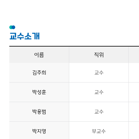
교수소개
이름
직위
김주희
교수
박성훈
교수
박용범
교수
박지영
부교수