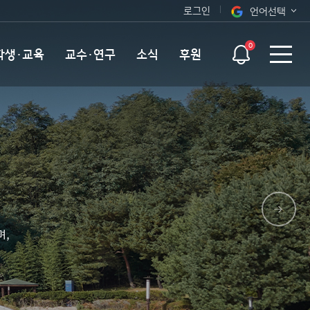
로그인
언어선택
오늘 하루 보지 않기
KOR
0
학생·교육
교수·연구
소식
후원
ENG
며,