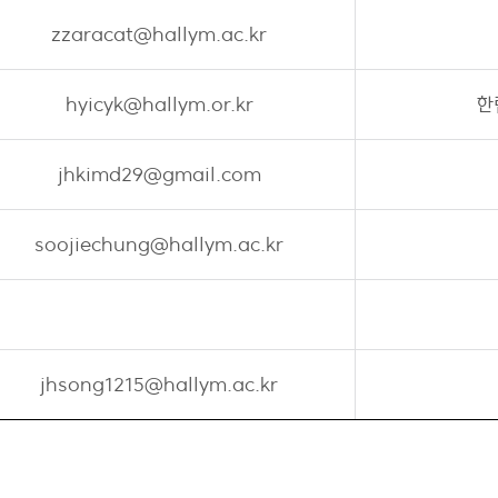
zzaracat@hallym.ac.kr
hyicyk@hallym.or.kr
한
jhkimd29@gmail.com
soojiechung@hallym.ac.kr
jhsong1215@hallym.ac.kr