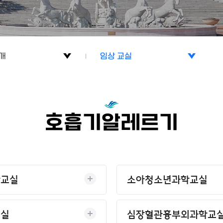
개
임상 교실
개
기초 교실
기관
임상 교실
호흡기알레르기
료실
학교실
소아청소년과학교실
교실
심장혈관흉부외과학교