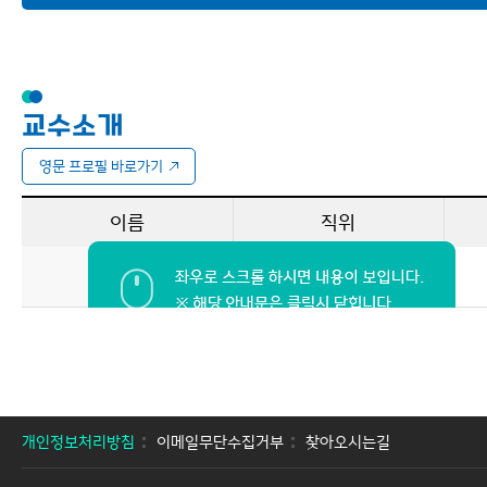
후원
내과학교실
이용안내
신경과학교실
교수소개
소아청소년과학교실
영문 프로필 바로가기
정신건강의학교실
피부과학교실
이름
직위
외과학교실
이동환
부교수
심장혈관흉부외과학교실
정형외과학교실
신경외과학교실
개인정보처리방침
이메일무단수집거부
성형외과학교실
찾아오시는길