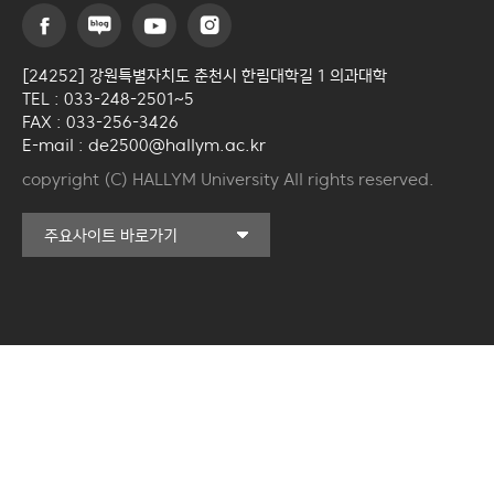
산부인과학교실
안과학교실
[24252] 강원특별자치도 춘천시 한림대학길 1 의과대학
이비인후과학교실
TEL : 033-248-2501~5
FAX : 033-256-3426
비뇨의학교실
E-mail : de2500@hallym.ac.kr
copyright (C) HALLYM University All rights reserved.
재활의학교실
커뮤니티교육원
방사선종양학교실
주요사이트 바로가기
일송아트홀
가정의학교실
한림대학교의료원
치과학교실
국제학생증신청
마취통증의학교실
한림대학교 LINC 3.0
사업단
영상의학교실
캠퍼스라이프카운슬링센터
진단검사의학교실