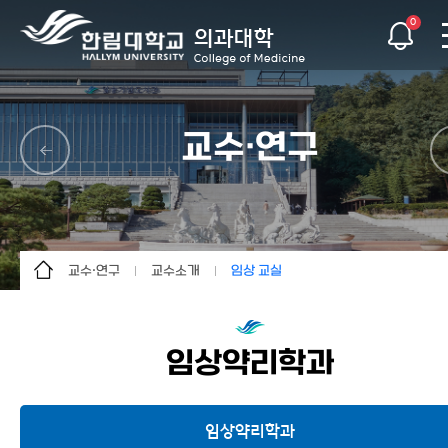
0
교수·연구
교수·연구
교수소개
임상 교실
소개
교수소개
기초 교실
입학
연구 기관
임상 교실
임상약리학과
학생·교육
교수자료실
교수·연구
임상약리학과
소식