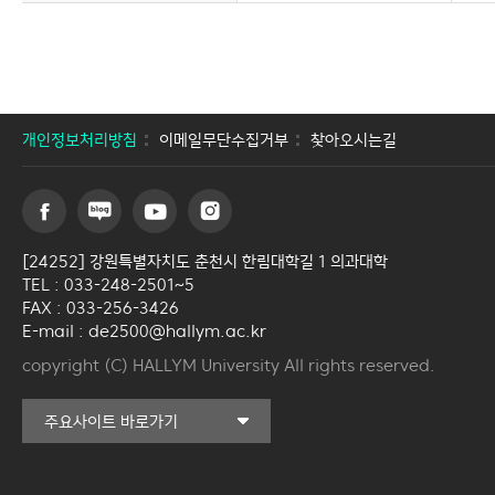
산부인과학교실
안과학교실
이비인후과학교실
개인정보처리방침
이메일무단수집거부
비뇨의학교실
찾아오시는길
재활의학교실
방사선종양학교실
[24252] 강원특별자치도 춘천시 한림대학길 1 의과대학
가정의학교실
TEL : 033-248-2501~5
FAX : 033-256-3426
치과학교실
E-mail : de2500@hallym.ac.kr
copyright (C) HALLYM University All rights reserved.
마취통증의학교실
커뮤니티교육원
영상의학교실
주요사이트 바로가기
일송아트홀
진단검사의학교실