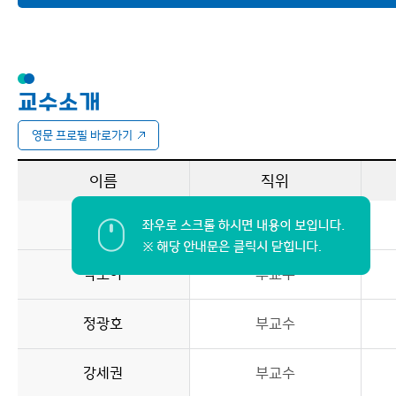
후원
내과학교실
이용안내
신경과학교실
교수소개
소아청소년과학교실
영문 프로필 바로가기
정신건강의학교실
피부과학교실
이름
직위
외과학교실
구태률
부교수
심장혈관흉부외과학교실
박소아
부교수
정형외과학교실
정광호
신경외과학교실
부교수
성형외과학교실
강세권
부교수