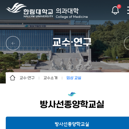
0
교수·연구
교수·연구
교수소개
임상 교실
소개
교수소개
기초 교실
입학
연구 기관
임상 교실
방사선종양학교실
학생·교육
교수자료실
교수·연구
방사선종양학교실
소식