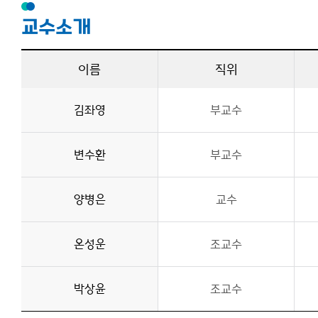
교수소개
이름
직위
김좌영
부교수
변수환
부교수
양병은
교수
온성운
조교수
박상윤
조교수