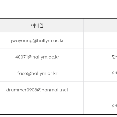
이메일
jwayoung@hallym.ac.kr
40071@hallym.ac.kr
한
face@hallym.or.kr
한
drummer0908@hanmail.net
한