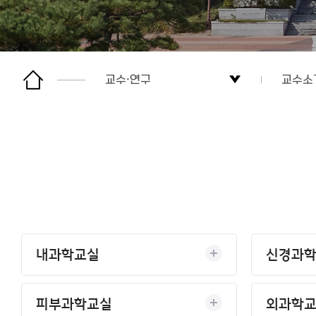
교수·연구
교수소
소개
교수소
입학
연구 
학생·교육
교수자
교수·연구
내과학교실
신경과
소식
피부과학교실
외과학
후원