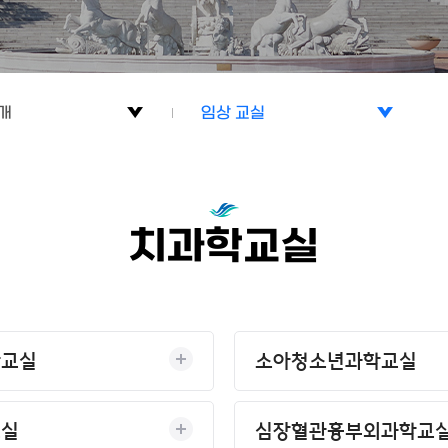
개
임상 교실
개
기초 교실
기관
임상 교실
치과학교실
료실
학교실
소아청소년과학교실
교실
심장혈관흉부외과학교