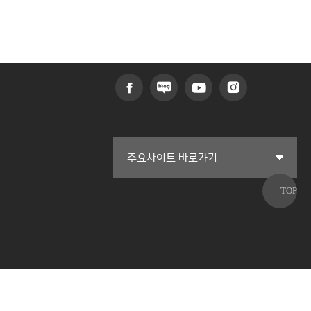
커뮤니티교육원
주요사이트 바로가기
일송아트홀
한림대학교의료원
국제학생증신청
한림대학교 LINC 3.0 사업단
캠퍼스라이프카운슬링센터