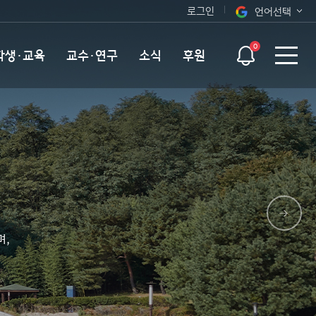
로그인
언어선택
오늘 하루 보지 않기
KOR
0
학생·교육
교수·연구
소식
후원
ENG
며,