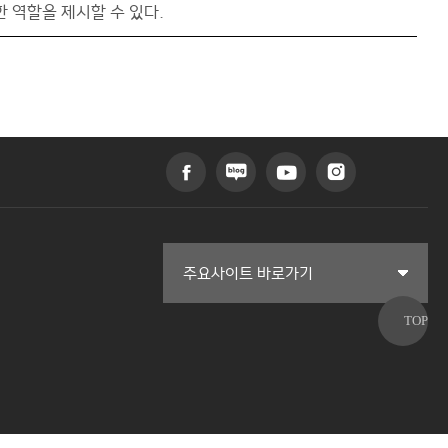
한 역할을 제시할 수 있다.
커뮤니티교육원
주요사이트 바로가기
일송아트홀
한림대학교의료원
국제학생증신청
한림대학교 LINC 3.0 사업단
캠퍼스라이프카운슬링센터