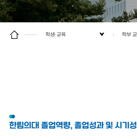
학생·교육
학부 
소개
학부 
입학
대학 
학생·교육
대학원
교수·연구
학생자
소식
학생 
한림의대 졸업역량, 졸업성과 및 시기
후원