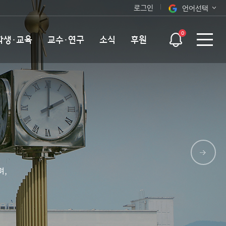
로그인
언어선택
오늘 하루 보지 않기
KOR
0
학생·교육
교수·연구
소식
후원
ENG
며,