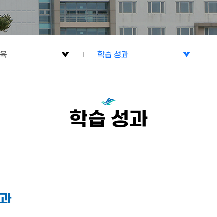
교육
학습 성과
교육
학습 성과
생활
교육 과정
학습 성과
 교육
학사 일정
료실
연구 게시판
성과