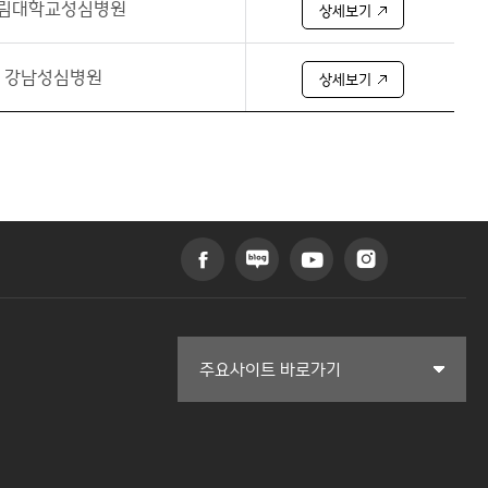
림대학교성심병원
상세보기
강남성심병원
상세보기
커뮤니티교육원
주요사이트 바로가기
일송아트홀
한림대학교의료원
국제학생증신청