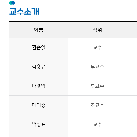
교수소개
이름
직위
권순일
교수
김용규
부교수
나경익
부교수
마대중
조교수
박성표
교수