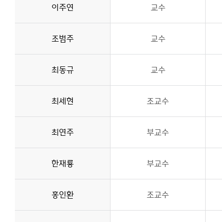
이주연
교수
조범주
교수
최동규
교수
최세현
조교수
최연주
부교수
한재룡
부교수
홍인환
조교수