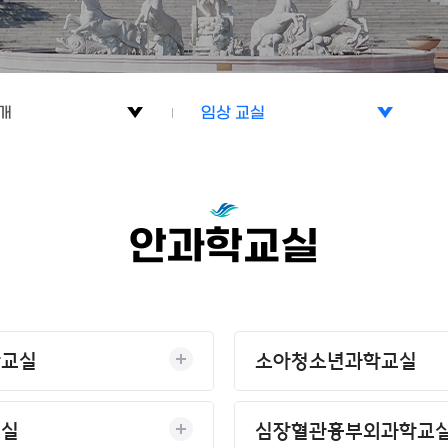
개
임상 교실
개
기초 교실
기관
임상 교실
안과학교실
료실
학교실
소아청소년과학교실
교실
심장혈관흉부외과학교