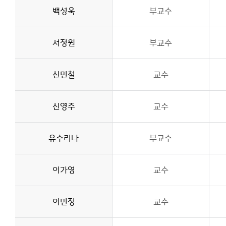
백성욱
부교수
서정원
부교수
신민철
교수
신영주
교수
유수리나
부교수
이가영
교수
이민정
교수