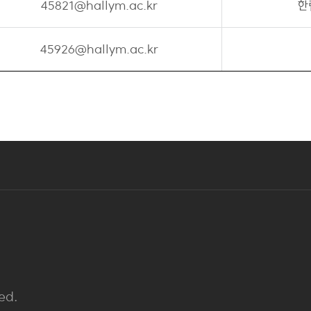
45821@hallym.ac.kr
한
45926@hallym.ac.kr
ed.