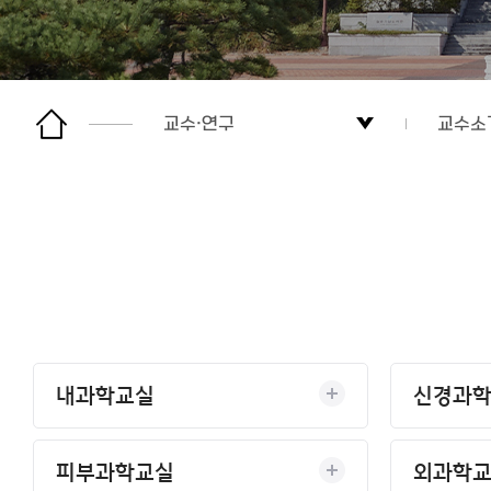
교수·연구
교수소
소개
교수소
입학
연구 
학생·교육
교수자
교수·연구
내과학교실
신경과
소식
피부과학교실
외과학
후원