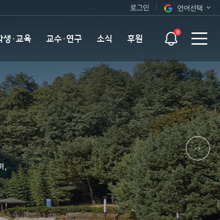
로그인
언어선택
오늘 하루 보지 않기
KOR
0
학생·교육
교수·연구
소식
후원
ENG
며,