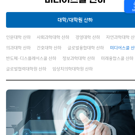
미디어스쿨 산하
대학/대학원
연구기관
S
연구/산학
AI 연구자매칭 서비스
대학/대학원 산하
학사안내
Annual Report
대학생활
선도연구기관
인문대학 산하
사회과학대학 산하
경영대학 산하
자연과학대학 산
기타
대학/대학원 산하
의과대학 산하
간호대학 산하
글로벌융합대학 산하
미디어스쿨 
반도체·디스플레이스쿨 산하
정보과학대학 산하
미래융합스쿨 산하
교책연구소
글로벌협력대학원 산하
임상치의학대학원 산하