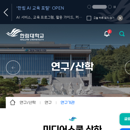
'한림 AI 교육 포털' OPEN
생성형 AI 올인원 플
서비스' OPEN
플라츠
AI 서비스, 교육 프로그램, 활용 가이드, 커뮤니티를 한 곳에서!
오늘 하루 보지 않기
2
연구/산학
연구/산학
연구
연구기관
대학소개
연구
연구성과
글
입학안내
산학협력단
연구지원