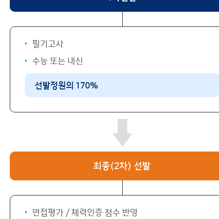
필기고사
수능 또는 내신
선발정원의 170%
최종(2차) 선발
면접평가 / 체력인증 점수 반영