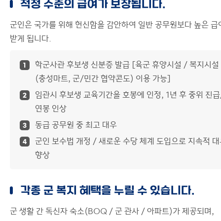
적정 수준의 급여가 보장됩니다.
군인은 국가를 위해 헌신함을 감안하여 일반 공무원보다 높은 급
받게 됩니다.
학군사관 후보생 신분증 발급 [육군 휴양시설 / 복지시설
1
(충성마트, 군/민간 협약콘도) 이용 가능]
임관시 후보생 교육기간을 호봉에 인정, 1년 후 중위 진급
2
연봉 인상
동급 공무원 중 최고 대우
3
군인 보수법 개정 / 새로운 수당 체계 도입으로 지속적 
4
향상
각종 군 복지 혜택을 누릴 수 있습니다.
군 생활 간 독신자 숙소(BOQ / 군 관사 / 아파트)가 제공되며,