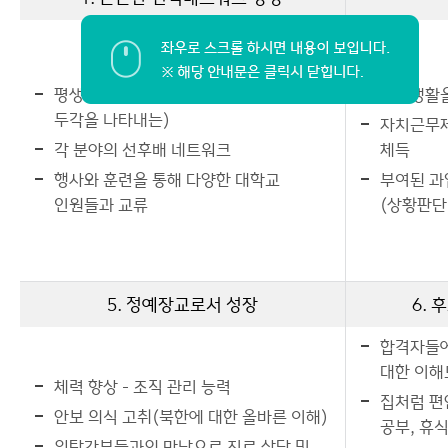
평생을 함께할 각별한 동기(여러분야에서
단체생활을
두각을 나타내는)
자치근무제
각 분야의 선후배 네트워크
체득
행사와 훈련을 통해 다양한 대학교
부여된 과
인원들과 교류
(상황판단
5. 정예장교로서 성장
6.
합격자들에
대한 이해
체력 향상 - 조직 관리 능력
집처럼 편
안보 의식 고취(북한에 대한 올바른 이해)
공부, 휴
위탁간부들과의 만남으로 진로 상담 및