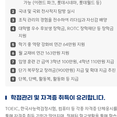
가능 (이랜드 파크, 롯데시네마, 롯데월드 등)
국내 및 국외 전사적지 탐방 실시
2
조직 관리의 경험을 전수하여 리더십과 자신감 배양
3
대학별 우수 후보생 장학금, ROTC 장학재단 등 장학금
4
지원
학기 중 역량 강화비 연간 64만원 지원
5
월 교재비 연간 163만원 지원
6
입영 훈련 간 급여 3학년 100만원, 4학년 110만원 지급
7
단기 복무장교 장려금(900만원) 지급 및 확대 지급 추진
8
단복, 단백, 활동복, 활동화 등 지급
9
학점관리 및 자격증 취득이 유리합니다.
TOEIC, 한국사능력검정시험, 컴퓨터 등 각종 자격증 단체응시
통해 자격증 취득 기회가 많아지며, 절제된 학교생활을 통해 학습