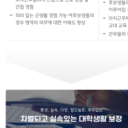
후보생들의
간접 경험
이루어짐.(
의미 있는 군생활 경험 가능 여후보생들의
자치근무체
경우 병역의 의무에 대한 이해도 향상
교내 교육
간부들의 
풍성, 실속, 다양, 밀도높은, 후회없는
차별되고 실속있는 대학생활 보장