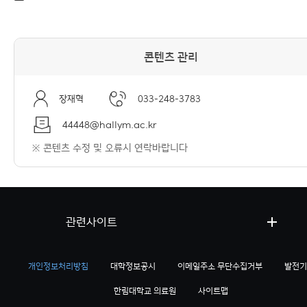
콘텐츠 관리
장재혁
033-248-3783
44448@hallym.ac.kr
※ 콘텐츠 수정 및 오류시 연락바랍니다
관련사이트
개인정보처리방침
대학정보공시
이메일주소 무단수집거부
발전기
한림대학교 의료원
사이트맵