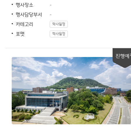
행사장소
-
행사담당부서
-
카테고리
학사일정
포맷
학사일정
진행예