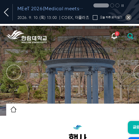
T
MEeT 2026(Medical meets
Technology 2026)
학내 대화의 신뢰를 재미있고 편하게 챙기는 FactChat
2026. 9. 10.(목) 13:00 ｜COEX, 더플라츠
오늘 하루 보지 않기
0
글