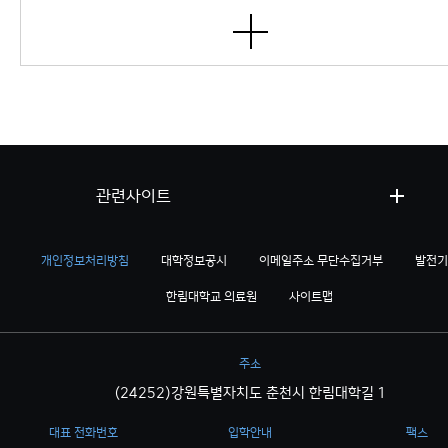
관련사이트
개인정보처리방침
대학정보공시
이메일주소 무단수집거부
발전기
한림대학교 의료원
사이트맵
주소
(24252)강원특별자치도 춘천시 한림대학길 1
대표 전화번호
입학안내
팩스