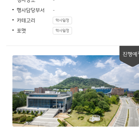
행사장소
-
행사담당부서
-
카테고리
학사일정
포맷
학사일정
진행예