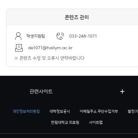
콘텐츠 관리
학생지원팀
033-248-1071
de1071@hallym.ac.kr
※ 콘텐츠 수정 및 오류시 연락바랍니다
관련사이트
개인정보처리방침
대학정보공시
이메일주소 무단수집거부
발전기
한림대학교 의료원
사이트맵