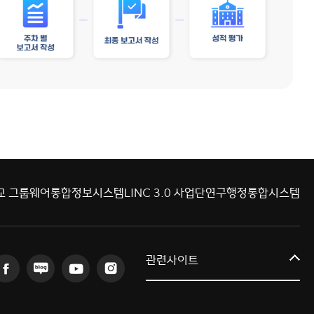
교 그룹웨어
통합정보시스템
LINC 3.0 사업단
연구행정통합시스템
커뮤니티교육원
관련사이트
일송아트홀
한림대학교의료원