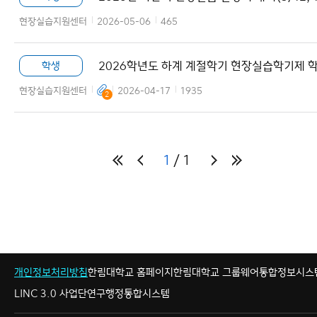
30)
현장실습지원센터
2026-05-06
465
2026학년도 하계 계절학기 현장실습학기제 
학생
모집 안내
현장실습지원센터
2026-04-17
1935
2
1
1
오늘 하루 보지 않기
개인정보처리방침
한림대학교 홈페이지
한림대학교 그룹웨어
통합정보시스
LINC 3.0 사업단
연구행정통합시스템