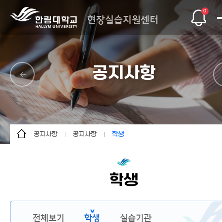
0
현장실습지원센터
공지사항
공지사항
공지사항
학생
센터 소개
공지사항
학생
현장실습안내
참여기관 리스트
실습기관
학생
운영절차
현장실습 일정
현장실습학기제 신청
자료실
전체보기
학생
실습기관
공지사항
Q&A