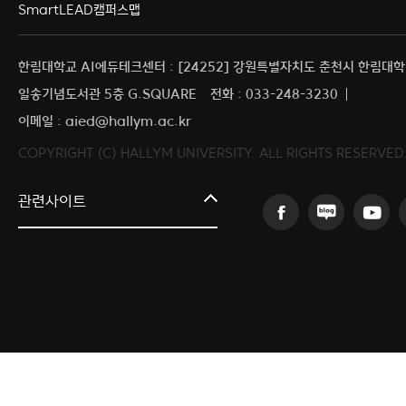
SmartLEAD
캠퍼스맵
한림대학교 AI에듀테크센터 : [24252] 강원특별자치도 춘천시 한림대학길
일송기념도서관 5층 G.SQUARE
전화 : 033-248-3230
이메일 : aied@hallym.ac.kr
COPYRIGHT (C) HALLYM UNIVERSITY. ALL RIGHTS RESERVED
글로컬대학
관련사이트
교육혁신센터
연구처
AI융합연구원
홍보포털
연구행정통합시스템