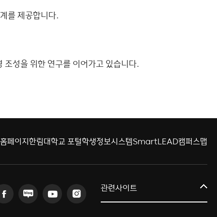
 체계를 제공합니다.
경 조성을 위한 연구를 이어가고 있습니다.
 홈페이지
한림대학교 포털
학생정보시스템
SmartLEAD
캠퍼스맵
글로컬대학
관련사이트
교육혁신센터
연구처