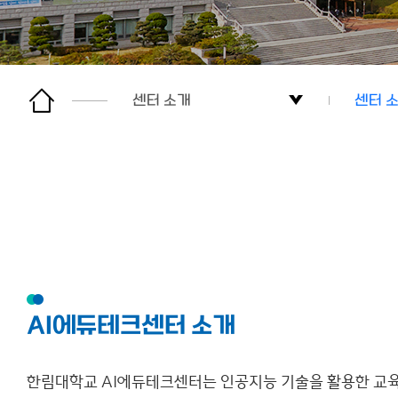
센터 소개
센터 
센터 소개
센터 
부서 소개
연혁
AI Service
주요 
KELI
조직 
AI에듀테크센터 소개
커뮤니티
참여 
한림대학교 AI에듀테크센터는 인공지능 기술을 활용한 교육
사이트맵
센터 