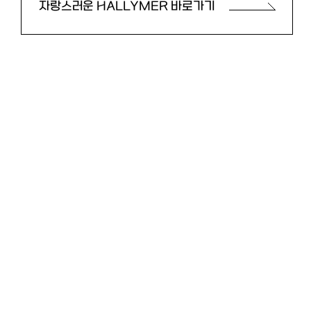
자랑스러운 HALLYMER 바로가기