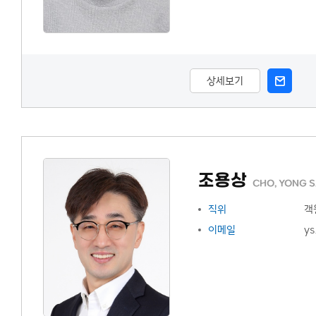
상세보기
조용상
CHO, YONG 
직위
객
이메일
ys