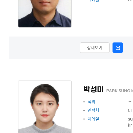
상세보기
박성미
PARK SUNG 
직위
조
연락처
01
이메일
su
kr