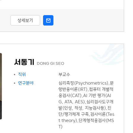
상세보기
서동기
DONG GI SEO
직위
부교수
연구분야
심리측정(Psychometrics),문
항반응이론(IRT),컴퓨터 개별적
응검사(CAT),AI 기반 평가(AI
G, ATA, AES),심리검사도구개
발(인성, 적성, 지능검사등),진
단/평가체계 구축,검사이론(Tes
t theory),단계형적응검사(MS
T)