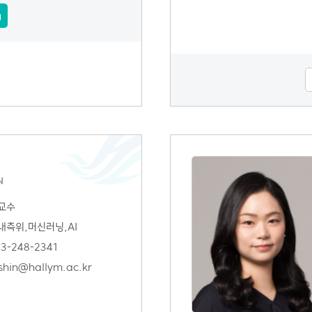
N
교수
내측위,머신러닝,AI
3-248-2341
shin@hallym.ac.kr