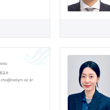
SANG
원교수
.cho@hallym.ac.kr