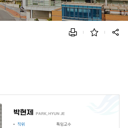
박현제
PARK, HYUN JE
직위
특임교수