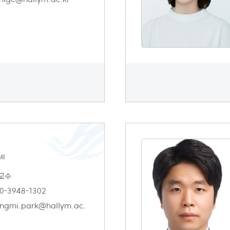
MI
교수
0-3948-1302
ngmi.park@hallym.ac.