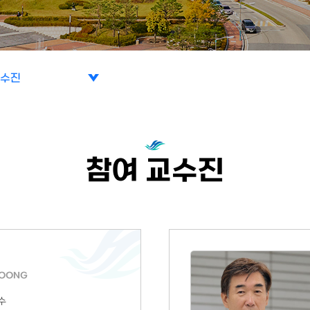
교수진
소개
참여 교수진
사업
구성
교수진
WOONG
규정
수