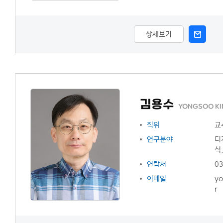
상세보기
김용수
YONGSOO KI
직위
교
연구분야
디
석
연락처
03
이메일
yo
r