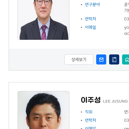
연구분야
운
오시는
기
연락처
03
이메일
y
ac
상세보기
이주성
LEE JUSUNG
직위
연
연락처
03
이메일
re