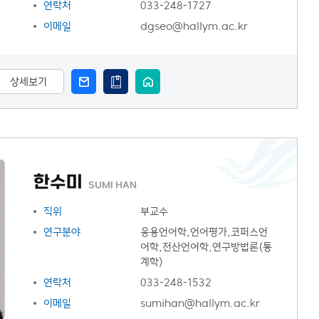
연락처
033-248-1727
이메일
dgseo@hallym.ac.kr
상세보기
한수미
SUMI HAN
직위
부교수
연구분야
응용언어학,언어평가,코퍼스언
어학,전산언어학,연구방법론(통
계학)
연락처
033-248-1532
이메일
sumihan@hallym.ac.kr