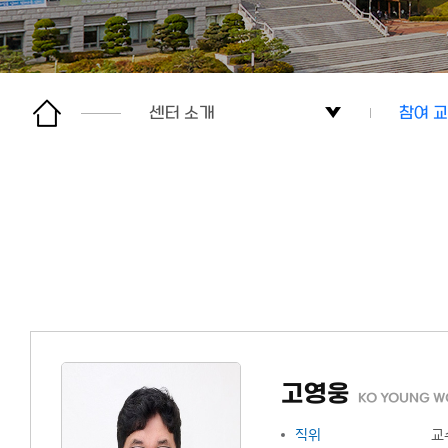
센터 소개
참여 
센터 소개
센터 
부서 소개
연혁
AI Service
주요 
KELI
조직 
커뮤니티
참여 
고영웅
KO YOUNG 
사이트맵
센터 
직위
교