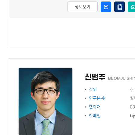
상세보기
신범주
BEOMJU SHI
직위
조
연구분야
실
연락처
03
이메일
bj