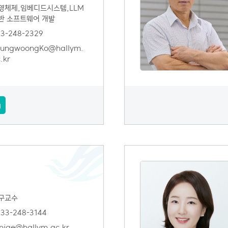
영체제,임베디드시스템,LLM
길
반 소프트웨어 개발
3-248-2329
oungwoongKo@hallym.
.kr
구교수
33-248-3144
nige@hallym.ac.kr