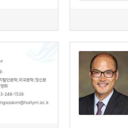
M
수
지털인문학,미국문학,정신분
,영화
3-248-1538
ngsookim@hallym.ac.k