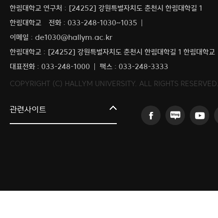
한림대학교 연구처 : [24252] 강원특별자치도 춘천시 한림대학길 1
한림대학교
전화 : 033-248-1030~1035
이메일 : de1030@hallym.ac.kr
한림대학교 : [24252] 강원특별자치도 춘천시 한림대학길 1 한림대학교
대표전화 : 033-248-1000
팩스 : 033-248-3333
COPYRIGHT (C) HALLYM UNIVERSITY. ALL RIGHTS RESERVED
커뮤니티교육원
관련사이트
일송아트홀
한림대학교의료원
국제학생증신청
한림대학교 LINC 3.0 사업단
캠퍼스라이프카운슬링센터