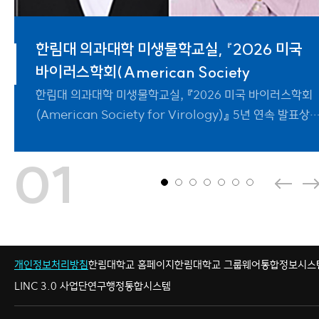
한림대 의과대학 미생물학교실, 『2026 미국
한림대 반도체·디스플레이스쿨 이종민 교수
한림대 융합신소재공학전공 박민 교수 연구팀,
한림대의료원, 네이처 인덱스 연구경쟁력 평가
한림대학교 뇌혈관질환선도연구센터
한림대 임상치의학대학원, 생리식염수와
한림대 박성미 교수 연구팀, 다중 에이전트 기반
바이러스학회(American Society
연구팀, 플라즈모닉 전자기장 증강 구현 ‘금
알츠하이머 조기 진단 위한 생체모방형
국내 8위
Healthcare Innovation Lab, 디지털헬스
플라즈마로 치아 신경치료 소독 가능성 확인
보이스피싱 시뮬레이션 ‘VishBox’ 연
나노
바이오센
한림대 의과대학 미생물학교실, 『2026 미국 바이러스학회
한림대 반도체 디스플레이스쿨 이종민 교수 연구팀,
한림대 융합신소재공학전공 박민 교수 연구팀, 알츠하이머
한림대의료원, 네이처 인덱스 연구경쟁력 평가 국내 8위-
한림대학교 뇌혈관질환선도연구센터 Healthcare
한림대 임상치의학대학원, 생리식염수와 플라즈마로 치아
한림대 박성미 교수 연구팀, 다중 에이전트 기반 보이스피싱
(American Society for Virology)』 5년 연속 발표상
플라즈모닉 전자기장 증강 구현 금 나노클러스터 플랫폼
조기 진단 위한 생체모방형 바이오센서 개발- SCI급
네이처 인덱스 2026 연구 선도기관 의료 부문 국내 8위
Innovation Lab, 디지털헬스 및 노화 연구 분야에서
신경치료 소독 가능성 확인- 기존 예비 임상시험에 이어 실
시뮬레이션 VishBox 연구 성과 잇달아 발표- AI 에이전트
수상- 신종 바이러스 생물학적 특성 분석 및
개발- 무질서한 다입자 금 나노클러스터로 웨이퍼 규모의
국제학술지 Colloids and Surfaces B: Biointer
최우수상 수상- 양은선 연구원 국제노화심포지엄 최우수상,
진료 기반 후속 연구 발표 사진: 왼쪽부터 김영희 교수,
기반 보이스피싱 시뮬레이션 프레임워크 VishBox
세계 420위- 한림대의료원, 네이처 인덱스 3년 연속 국
강하고 균일한 플
김연준
유정효
01
개인정보처리방침
한림대학교 홈페이지
한림대학교 그룹웨어
통합정보시스
LINC 3.0 사업단
연구행정통합시스템