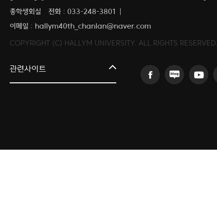
총학생회실
전화 : 033-248-3801
이메일 : hallym40th_chanlan@naver.com
COPYRIGHT (C) HALLYM UNIVERSITY. ALL RIGHTS RESERVED
커뮤니티교육원
관련사이트
일송아트홀
한림대학교의료원
국제학생증신청
한림대학교 LINC 3.0 사업단
캠퍼스라이프카운슬링센터