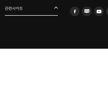
커뮤니티교육원
관련사이트
일송아트홀
한림대학교의료원
국제학생증신청
한림대학교 LINC 3.0 사업단
캠퍼스라이프카운슬링센터