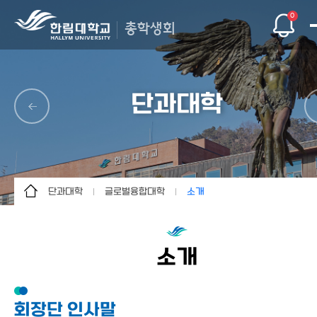
0
총학생회
단과대학
단과대학
글로벌융합대학
소개
총학생회
인문대학
소개
단과대학
사회과학대학
게시판
소개
자치기구
경영대학
문의/건의
자연과학대학
회장단 인사말
인트라
의과대학