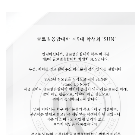
행사
간호대학
H-Link
글로벌융합대학
사이트맵
미디어스쿨
반도체•디스플레이스쿨
정보과학대학
미래융합스쿨