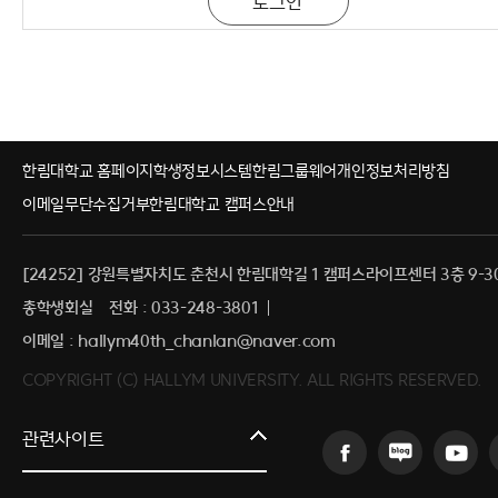
한림대학교 홈페이지
학생정보시스템
한림그룹웨어
개인정보처리방침
이메일무단수집거부
한림대학교 캠퍼스안내
[24252] 강원특별자치도 춘천시 한림대학길 1 캠퍼스라이프센터 3층 9-3
총학생회실
전화 : 033-248-3801
이메일 : hallym40th_chanlan@naver.com
COPYRIGHT (C) HALLYM UNIVERSITY. ALL RIGHTS RESERVED.
커뮤니티교육원
관련사이트
일송아트홀
한림대학교의료원