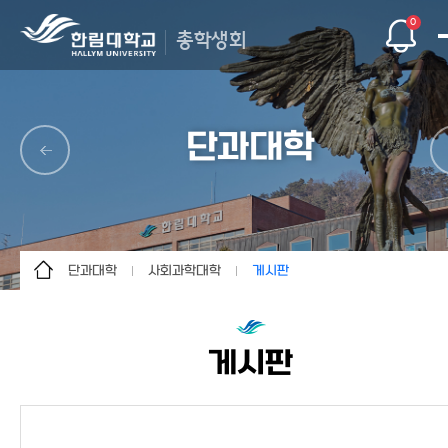
0
총학생회
단과대학
단과대학
사회과학대학
게시판
총학생회
인문대학
소개
단과대학
사회과학대학
게시판
게시판
자치기구
경영대학
문의/건의
자연과학대학
인트라
의과대학