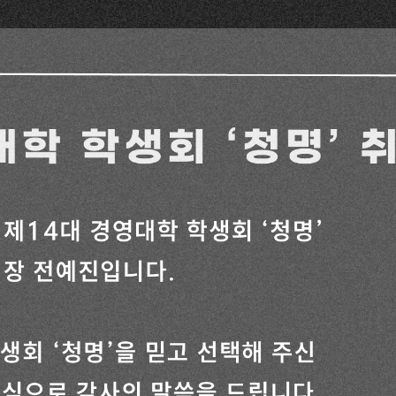
융합대학
스쿨
•디스플레이스쿨
학대학
합스쿨