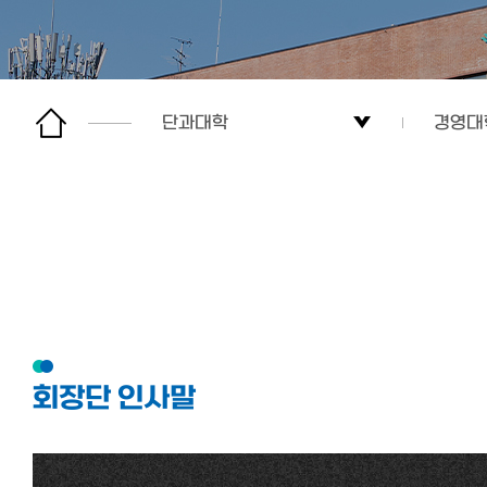
단과대학
경영대
총학생회
인문대
단과대학
사회과
자치기구
경영대
문의/건의
자연과
회장단 인사말
인트라
의과대
행사
간호대