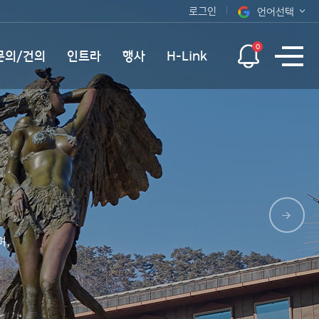
로그인
언어선택
오늘 하루 보지 않기
KOR
0
문의/건의
인트라
행사
H-Link
ENG
며,