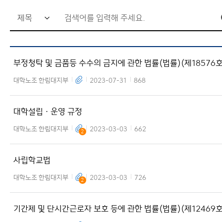
검
색
어
부정청탁 및 금품등 수수의 금지에 관한 법률(법률)(제18576호
입
(20220608)
력
대학노조 한림대지부
2023-07-31
868
창
대학설립ㆍ운영 규정
대학노조 한림대지부
2023-03-03
662
2
사립학교법
대학노조 한림대지부
2023-03-03
726
2
기간제 및 단시간근로자 보호 등에 관한 법률(법률)(제12469호