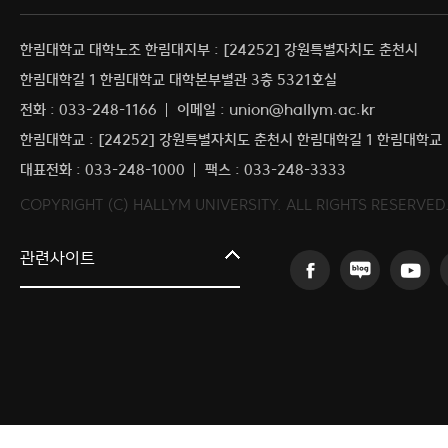
한림대학교 대학노조 한림대지부 : [24252] 강원특별자치도 춘천시
한림대학길 1 한림대학교 대학본부별관 3층 5321호실
전화 : 033-248-1166
이메일 : union@hallym.ac.kr
한림대학교 : [24252] 강원특별자치도 춘천시 한림대학길 1 한림대학교
대표전화 : 033-248-1000
팩스 : 033-248-3333
COPYRIGHT (C) HALLYM UNIVERSITY. ALL RIGHTS RESERVED
커뮤니티교육원
관련사이트
일송아트홀
한림대학교의료원
국제학생증신청
한림대학교 LINC 3.0 사업단
캠퍼스라이프카운슬링센터