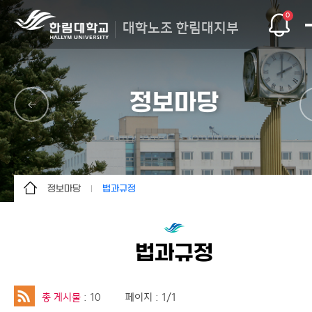
0
대학노조 한림대지부
정보마당
정보마당
법과규정
조합소개
법과규정
조합활동
서식자료
법과규정
정보마당
노동가요
조합원마당
교육자료
총 게시물
: 10
페이지 : 1/1
사이트맵