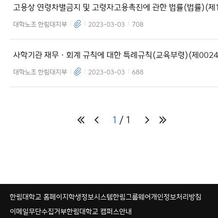
고용상 연령차별금지 및 고령자고용촉진에 관한 법률(법률)(제1
25호)(20220218)
대학노조 한림대지부
2023-03-03
708
사학기관 재무ㆍ회계 규칙에 대한 특례규칙(교육부령)(제0024
호)(20210630)
대학노조 한림대지부
2023-03-03
688
1
1
한림대학교 홈페이지
학생정보시스템
한림그룹웨어
개인정보처리방침
이메일무단수집거부
한림대학교 캠퍼스안내