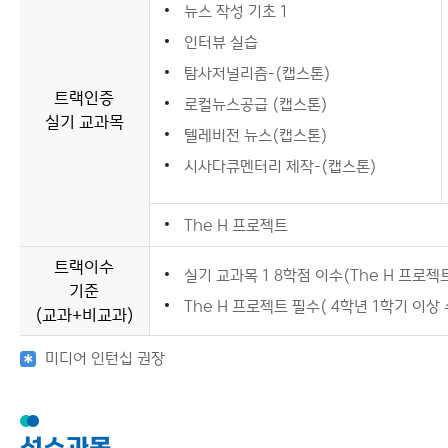
뉴스 작성 기초 1
인터뷰 실습
탐사저널리즘-(캡스톤)
트랙인증
로컬뉴스공급 (캡스톤)
실기 교과목
텔레비전 뉴스(캡스톤)
시사다큐멘터리 제작-(캡스톤)
The H 프로젝트
트랙이수
실기 교과목 1 8학점 이수(The H 프로젝
기준
The H 프로젝트 필수( 4학년 1학기 이상
(교과+비교과)
미디어 인턴십 권장