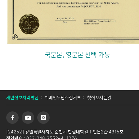
국문본, 영문본 선택 가능
개인정보처리방침
이메일무단수집거부
찾아오시는길
[24252] 강원특별자치도 춘천시 한림대학길 1 인문2관 4315호
전화번호 : 033-248-3552~4, 1276