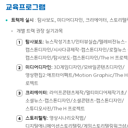
교육프로그램
연구소
이용안내
트랙제 실시
: 탐사보도, 미디어디자인, 크리에이터, 스토리텔
개별 트랙 권장 실기과목
탐사보도:
뉴스작성기초1/인터뷰실습/텔레비전뉴스-
1
캡스톤디자인/시사다큐제작-캡스톤디자인/로컬뉴스 
캡스톤디자인/탐사보도-캡스톤디자인/The H 프로
미디어디자인:
3D게임디자인/모바일콘텐츠디자인/
2
영상편집2:애프터이펙트/Motion Graphic/The H
로젝트
크리에이터:
라이프콘텐츠제작/멀티미디어제작기초/
3
소셜뉴스-캡스톤디자인/소셜콘텐츠-캡스톤디자인/
스튜디오사진/The H 프로젝트
스토리텔링:
영상시나리오작법/
4
디지털애니메이션스토리텔링/게임스토리텔링워크샵