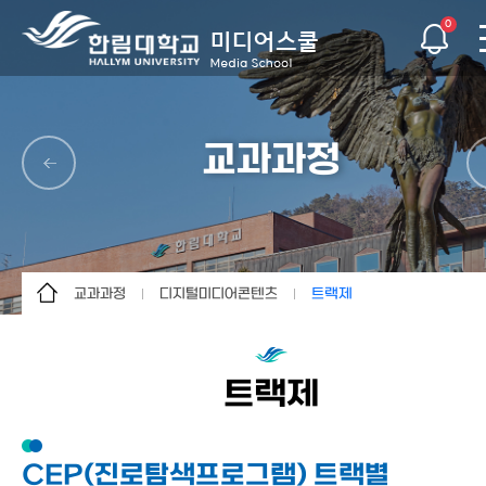
0
교과과정
교과과정
디지털미디어콘텐츠
트랙제
미디어스쿨
미디어스쿨
커리큘럼
교과과정
미디어커뮤니케이션
졸업요건
트랙제
학생활동
디지털미디어콘텐츠
트랙제
알림사항
경력개발 로드맵
CEP(진로탐색프로그램) 트랙별
대학원