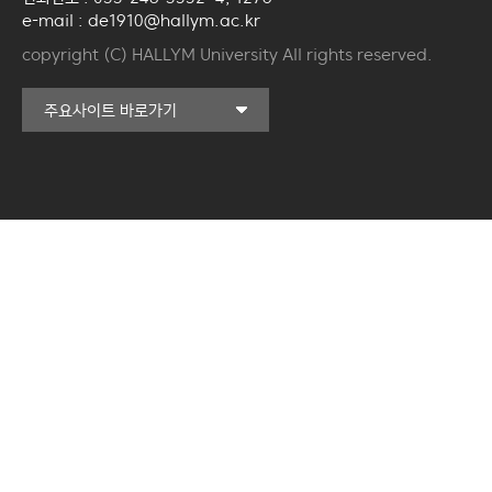
e-mail : de1910@hallym.ac.kr
copyright (C) HALLYM University All rights reserved.
커뮤니티교육원
주요사이트 바로가기
일송아트홀
한림대학교의료원
국제학생증신청
한림대학교 LINC 3.0
사업단
캠퍼스라이프카운슬링센터