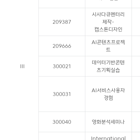
시사다큐멘터리
209387
제작-
캡스톤디자인
AI콘텐츠프로젝
209666
트
데이터기반콘텐
III
300021
츠기획실습
AI서비스사용자
300031
경험
300040
영화분석세미나
International