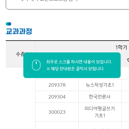
교과과정
1학기
수준
교과목 번호
과목명
209803
AI와뉴스의미래
209378
뉴스작성기초1
209304
한국언론사
미디어평글쓰기
300023
기초1