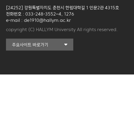
[24252] 강원특별자치도 춘천시 한림대학길 1 인문2관 4315호
전화번호 : 033-248-3552~4, 1276
e-mail : de1910@hallym.ac.kr
copyright (C) HALLYM University All rights reserved.
커뮤니티교육원
주요사이트 바로가기
일송아트홀
한림대학교의료원
국제학생증신청
한림대학교 LINC 3.0
사업단
캠퍼스라이프카운슬링센터