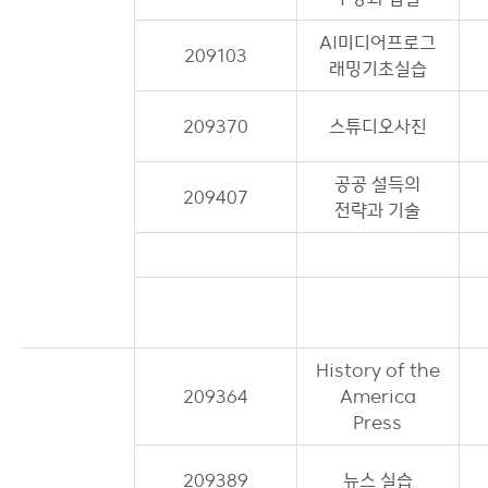
AI미디어프로그
209103
래밍기초실습
209370
스튜디오사진
공공 설득의
209407
전략과 기술
History of the
209364
America
Press
209389
뉴스 실습