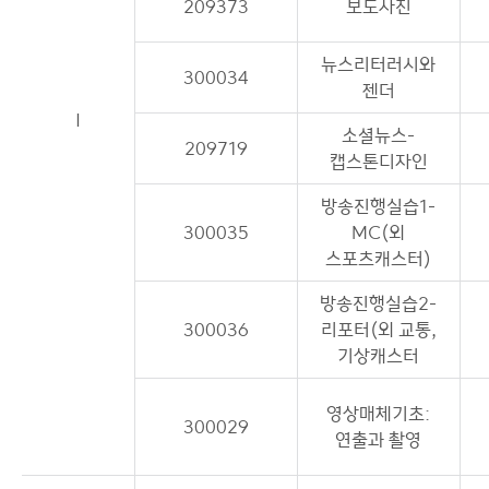
209373
보도사진
뉴스리터러시와
300034
젠더
I
소셜뉴스-
209719
캡스톤디자인
방송진행실습1-
300035
MC(외
스포츠캐스터)
방송진행실습2-
300036
리포터(외 교통,
기상캐스터
영상매체기초:
300029
연출과 촬영