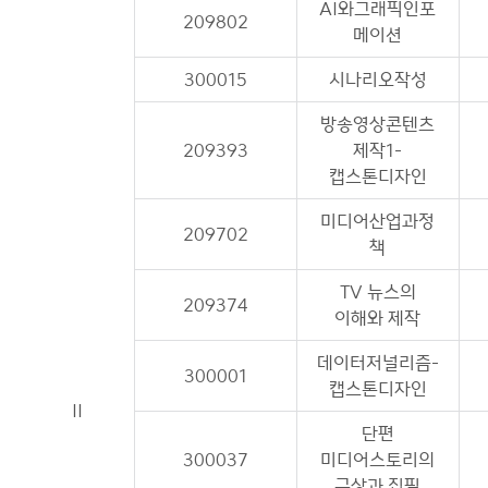
AI와그래픽인포
209802
메이션
300015
시나리오작성
방송영상콘텐츠
209393
제작1-
캡스톤디자인
미디어산업과정
209702
책
TV 뉴스의
209374
이해와 제작
데이터저널리즘-
300001
캡스톤디자인
II
단편
300037
미디어스토리의
구상과 집필