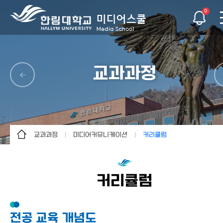
0
교과과정
교과과정
미디어커뮤니케이션
커리큘럼
미디어스쿨
미디어스쿨
커리큘럼
교과과정
미디어커뮤니케이션
졸업요건
커리큘럼
학생활동
디지털미디어콘텐츠
트랙제
알림사항
경력개발 로드맵
전공 교육 개념도
대학원