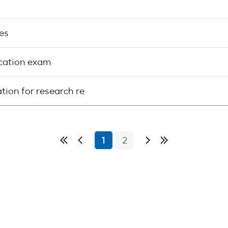
es
ication exam
n for research re
1
2