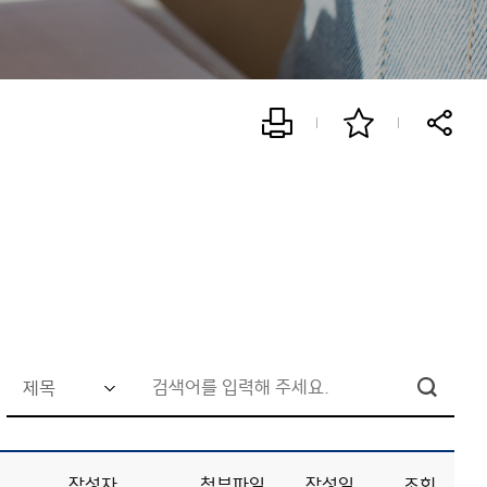
검
색
어
작성자
첨부파일
작성일
조회