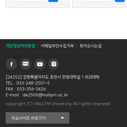
개인정보처리방침
이메일무단수집거부
찾아오시는길
[24252] 강원특별자치도 춘천시 한림대학길 1 의과대학
TEL : 033-248-2501~5
FAX : 033-256-3426
E-mail : de2500@hallym.ac.kr
copyright (C) HALLYM University All rights reserved.
커뮤니티교육원
주요사이트 바로가기