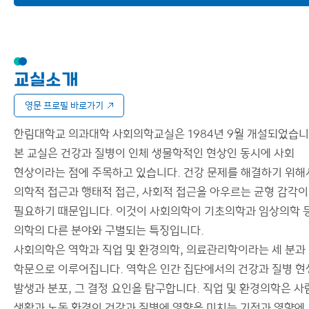
후원
해부신경생물학교실
이용안내
생화학교실
교실소개
병리학교실
영문 프로필 바로가기
생리학교실
한림대학교 의과대학 사회의학교실은 1984년 9월 개설되었습니
약리학교실
본 교실은 건강과 질병이 인체 생물학적인 현상인 동시에 사회
미생물학교실
현상이라는 점에 주목하고 있습니다. 건강 문제를 해결하기 위해
의학적 접근과 행태적 접근, 사회적 접근을 아우르는 균형 감각이
기생충학교실
필요하기 때문입니다. 이것이 사회의학이 기초의학과 임상의학 
사회의학교실
의학의 다른 분야와 구별되는 특징입니다.
사회의학은 역학과 직업 및 환경의학, 의료관리학이라는 세 분과
의학유전학교실
학문으로 이루어집니다. 역학은 인간 집단에서의 건강과 질병 현
의학교육학교실
발생과 분포, 그 결정 요인을 탐구합니다. 직업 및 환경의학은 사
생활과 노동 환경이 건강과 질병에 영향을 미치는 기전과 영향에