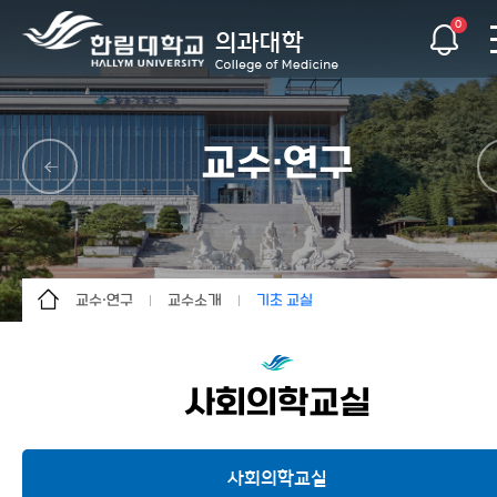
0
교수·연구
교수·연구
교수소개
기초 교실
소개
교수소개
기초 교실
입학
연구 기관
임상 교실
사회의학교실
학생·교육
교수자료실
교수·연구
사회의학교실
소식