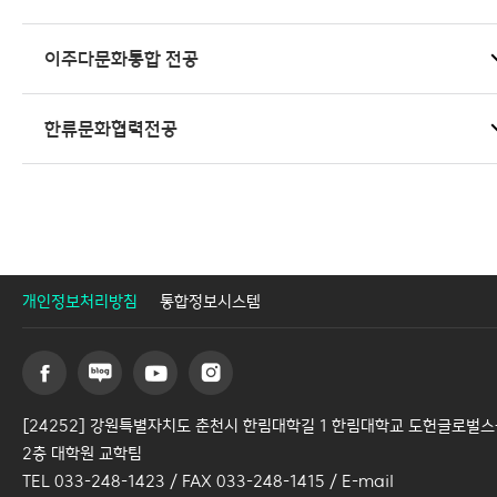
대학원 소식
이주다문화통합 전공
연구/프로젝트
이용안내
한류문화협력전공
개인정보처리방침
통합정보시스템
[24252] 강원특별자치도 춘천시 한림대학길 1 한림대학교 도헌글로벌
2층 대학원 교학팀
TEL 033-248-1423 / FAX 033-248-1415 / E-mail