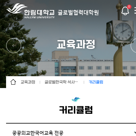
0
글로벌협력대학원
교육과정
교육과정
글로벌한국학 석사과정
커리큘럼
대학원 소개
글로벌협력학 석사과정
전공소개
입학안내
글로벌한국학 석사과정
커리큘럼
커리큘럼
교육과정
글로벌기후넥서스학
수료/졸업
석사과정
글로벌사회공헌연구소
특별 프로그램
공공외교한국어교육 전공
글로벌협력혁신센터