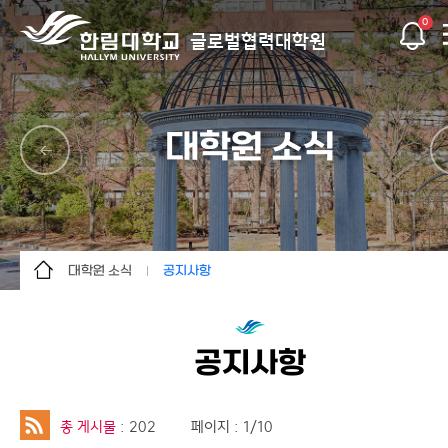
0
글로벌협력대학원
대학원 소식
대학원 소식
공지사항
대학원 소개
공지사항
입학안내
FAQ
공지사항
교육과정
대학원 학사안내
글로벌사회공헌연구소
글로벌협력 NEWS
총 게시물
: 202
페이지 : 1/10
글로벌협력혁신센터
자유게시판