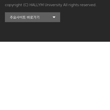
copyright (C) HALLYM University All rights reserved.
커뮤니티교육원
주요사이트 바로가기
일송아트홀
한림대학교의료원
국제학생증신청
일송기념도서관
캠퍼스라이프카운슬링센터