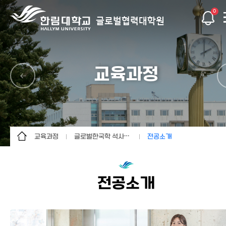
0
글로벌협력대학원
교육과정
교육과정
글로벌한국학 석사과정
전공소개
대학원 소개
글로벌협력학 석사과정
전공소개
입학안내
글로벌한국학 석사과정
커리큘럼
전공소개
교육과정
글로벌기후넥서스학
수료/졸업
석사과정
글로벌사회공헌연구소
특별 프로그램
글로벌협력혁신센터