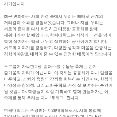
시기입니다
.
최근 변화하는 사회 환경 속에서 우리는 때때로 관계의
거리감과 소외를 경험해왔습니다
.
그러나 지금
,
우리는
서로의 존재를 다시 확인하고 따뜻한 공동체를 함께
세워나가야 할 때입니다
.
한림대학교는 지식의 터전을 넘어
,
함께 살아가는 법을 배우고 실천하는 공간이어야 합니다
.
서로의 이야기를 경청하고
,
다양한 생각과 마음을 존중하는
경험이야말로 대학이 줄 수 있는 진정한 배움이라 믿습니다
.
푸르름이 가득한
5
월
,
캠퍼스를 수놓을 축제는 단지
즐거움의 자리가 아닙니다
.
이 축제는
공동체가 다시 얼굴을
마주하고
,
신뢰와 응원의 감정을 회복하는 시간이며
,
한림의
다양
성과 창의성
,
그리고 따뜻함을 가장 잘 보여주는 순간이
될 것입니다
.
학생들이 직접 기획
하고 함께 만들어가는 이
축제를 통해 우리는 다시
‘
우리
’
가 됩니다
.
한림대학교는 존경받는 미래대학으로서
,
사회 통합에
기여하는 공적 책임을 성실히 수행
하고자 합니다
. ESG