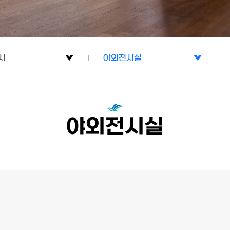
시
야외전시실
시
고고역사실
시
민속·공예실
야외전시실
야외전시실