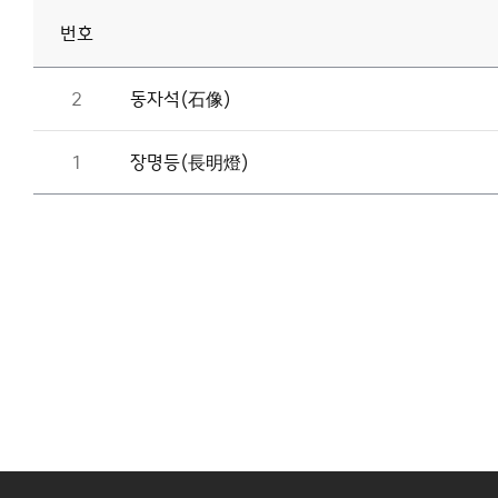
번호
2
동자석(石像)
1
장명등(長明燈)