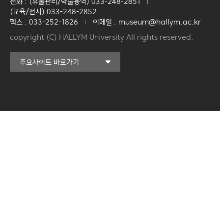
전화 : (유물관리/학술용역) 033-248-2851
(교육/전시) 033-248-2852
팩스 : 033-252-1826
이메일 : museum@hallym.ac.kr
copyright (C) HALLYM University All rights reserved.
커뮤니티교육원
주요사이트 바로가기
일송아트홀
한림대학교의료원
국제학생증신청
한림대학교 LINC 3.0
사업단
캠퍼스라이프카운슬링센터