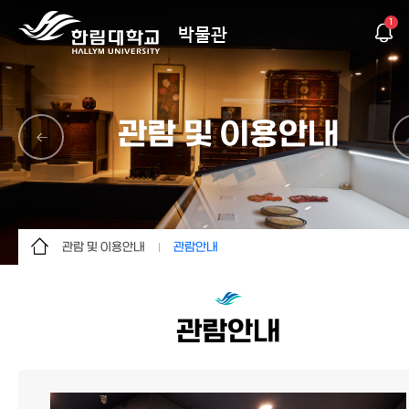
1
박물관
관람 및 이용안내
관람 및 이용안내
관람안내
박물관소개
관람안내
관람 및 이용안내
찾아오시는길
관람안내
전시
각종 신청양식
문화유산연구
교육/문화행사