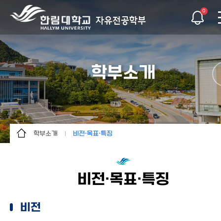
0
자유전공학부
학부소개
학부소개
비전·목표·특징
학부소개
학부장 인사말
학사안내
학부소개
비전·목표·특징
교수진 소개
비전·목표·특징
학생 지원 프로그램
구성원 및 연락처
비전
학생활동