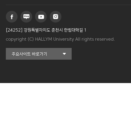
[24252] 강원특별자치도 춘천시 한림대학길 1
copyright (C) HALLYM University All rights reserved.
커뮤니티교육원
주요사이트 바로가기
일송아트홀
한림대학교의료원
국제학생증신청
한림대학교 LINC 3.0
사업단
캠퍼스라이프카운슬링센터