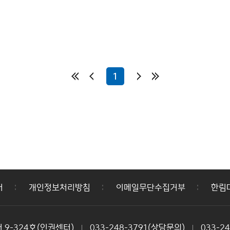
1
어
개인정보처리방침
이메일무단수집거부
한림
 9-324호(인권센터)
033-248-3791(상담문의)
033-2