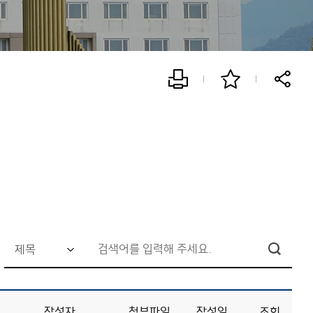
검
색
어
작성자
첨부파일
작성일
조회