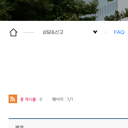
상담&신고
FAQ
센터소개
이용방
알림마당
사건처
상담&신고
FAQ
교육
온라인
총 게시물
: 0
페이지 : 1/1
자료실
사이트맵
번호