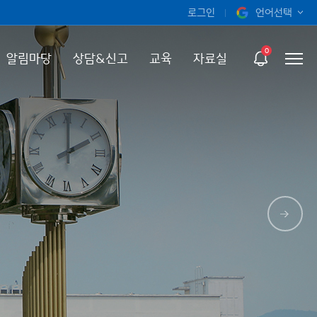
로그인
언어선택
오늘 하루 보지 않기
KOR
0
알림마당
상담&신고
교육
자료실
ENG