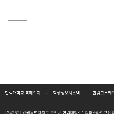
한림대학교 홈페이지
학생정보시스템
한림그룹웨
[24252] 강원특별자치도 춘천시 한림대학길1 캠퍼스라이프센터