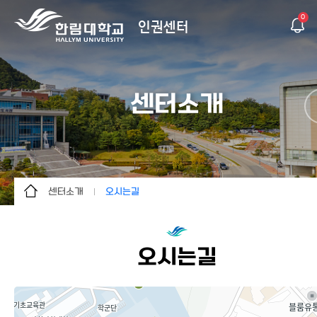
0
인권센터
센터소개
센터소개
오시는길
센터소개
인사말
알림마당
연혁
오시는길
상담&신고
조직도
교육
이용안내
자료실
오시는길