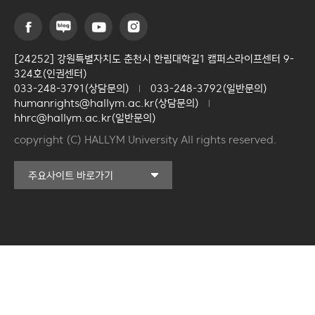
[24252] 강원특별자치도 춘천시 한림대학길1 캠퍼스라이프센터 9-
324호(인권센터)
033-248-3791(상담문의)
033-248-3792(일반문의)
humanrights@hallym.ac.kr(상담문의)
hhrc@hallym.ac.kr(일반문의)
copyright (C) HALLYM University All rights reserved.
커뮤니티교육원
주요사이트 바로가기
일송아트홀
한림대학교의료원
국제학생증신청
한림대학교 LINC 3.0
사업단
캠퍼스라이프카운슬링센터