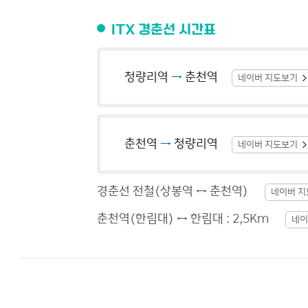
ITX 경춘선 시간표
청량리역
→
춘천역
네이버 지도보기
춘천역
→
청량리역
네이버 지도보기
경춘선 전철(상봉역 ↔ 춘천역)
네이버 
춘천역(한림대) ↔ 한림대 : 2,5Km
네이