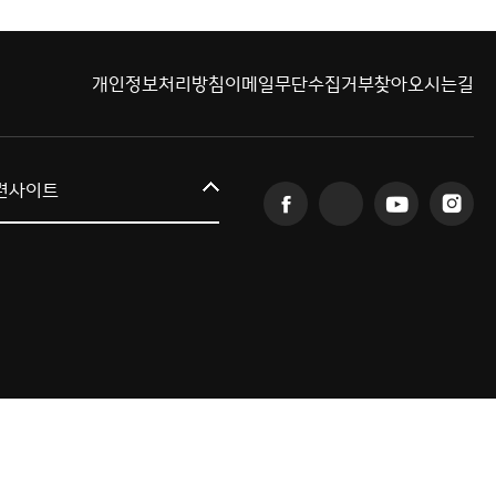
개인정보처리방침
이메일무단수집거부
찾아오시는길
커뮤니티교육원
련사이트
일송아트홀
한림대학교의료원
국제학생증신청
한림대학교 LINC 3.0 사업단
캠퍼스라이프카운슬링센터