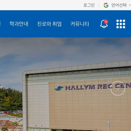
로그인
언어선택
오늘 하루 보지 않기
KOR
0
진
학과안내
진로와 취업
커뮤니티
ENG
며,