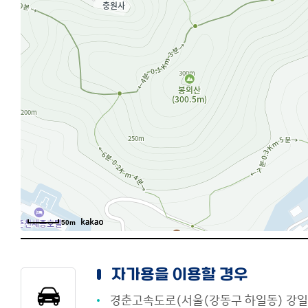
50m
자가용을 이용할 경우
경춘고속도로(서울(강동구 하일동) 강일IC