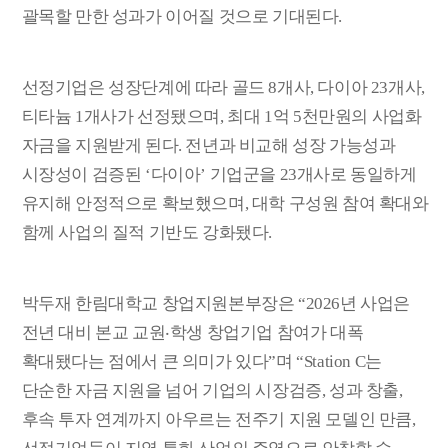
괄목할 만한 성과가 이어질 것으로 기대된다
.
선정기업은 성장단계에 따라 골드
8
개사
,
다이아
23
개사
,
티타늄
1
개사가 선정됐으며
,
최대
1
억
5
천만원의 사업화
자금을 지원받게 된다
.
전년과 비교해 성장 가능성과
시장성이 검증된
‘
다이아
’
기업군을
23
개사로 동일하게
유지해 안정적으로 확보했으며
,
대학 구성원 참여 확대와
함께 사업의 질적 기반도 강화됐다
.
박두재 한림대학교 창업지원본부장은
“2026
년 사업은
전년 대비 본교 교원
‧
학생 창업기업 참여가 대폭
확대됐다는 점에서 큰 의미가 있다
”
며
“Station C
는
단순한 자금 지원을 넘어 기업의 시장검증
,
성과 창출
,
후속 투자 연계까지 아우르는 전주기 지원 모델인 만큼
,