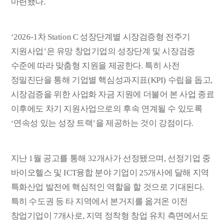
마련됐다
.
‘2026-1
차
Station C
성장단계별 시장검증형 전주기
지원사업
’
은 유망 창업기업의 성장단계 및 시장검증
수준에 따라 맞춤형 지원을 제공한다
.
특히 사전
정밀진단을 통해 기업별 핵심성과지표
(KPI)
수립을 돕고
,
시장검증을 위한 사업화 자금 지원에 더불어 본 사업 종료
이후에도 차기 지원사업으로의 후속 연계될 수 있도록
‘
연속성 있는 성장 트랙
’
을 제공하는 것이 강점이다
.
지난
1
월 공고를 통해
32
개사가 선정됐으며
,
선정기업 중
바이오헬스 및
ICT
융합 분야 기업이
25
개사에 달해 지역
특화산업 발전에 핵심적인 역할을 할 것으로 기대된다
.
특히 수도권 등 타 지역에서 본거지를 옮겨온 이전
창업기업이
7
개사로
,
지역 정착형 창업 유치 측면에서도