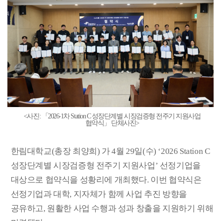
<
사진
:
「
2026-1
차
Station C
성장단계별 시장검증형 전주기 지원사업
협약식
」
단체사진
>
한림대학교
(
총장 최양희
)
가
4
월
29
일
(
수
) ‘2026 Station C
성장단계별 시장검증형 전주기 지원사업
’
선정기업을
대상으로 협약식을 성황리에 개최했다
.
이번 협약식은
선정기업과 대학
,
지자체가 함께 사업 추진 방향을
공유하고
,
원활한 사업 수행과 성과 창출을 지원하기 위해