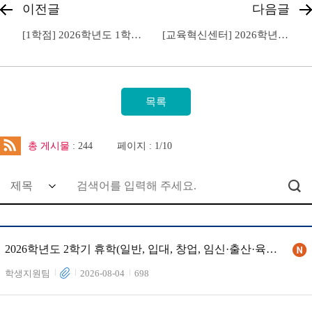
이전글
다음글
[1학점] 2026학년도 1학기 한림북로그 학점대체인정제도 시행 안내
[교육혁신센터] 2026학년도 1학기 군 복무 중 취득학점 인정 신청 재안내
총 게시물
: 244
페이지 : 1/10
2026학년도 2학기 휴학(일반, 입대, 창업, 임신·출산·육아)
및 복학, 자퇴 안내
학생지원팀
2026-08-04
698