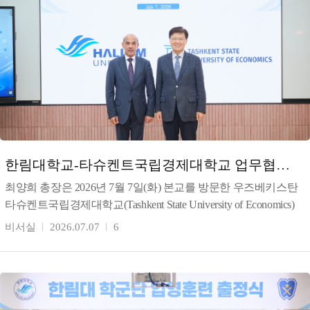
한림대학교-타슈켄트국립경제대학교 업무협약
체결
최양희 총장은 2026년 7월 7일(화) 본교를 방문한 우즈베키스탄
타슈켄트국립경제대학교(Tashkent State University of Economics)
툴킨 테샤바예프(T
비서실
2026.07.07
6