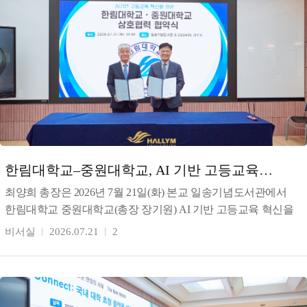
한림대학교–중원대학교, AI 기반 고등교육
혁신을 위한 상호협력 협약 체결
최양희 총장은 2026년 7월 21일(화) 본교 일송기념도서관에서
한림대학교 중원대학교(총장 장기원) AI 기반 고등교육 혁신을
위한 상호협력 협약을 체결했다. 최 총장은 이번
비서실
2026.07.21
2