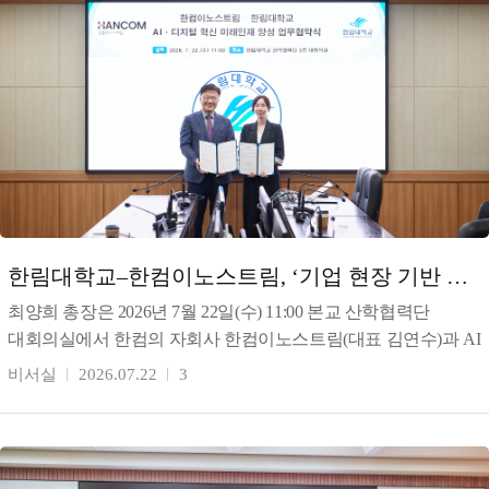
한림대학교–한컴이노스트림, ‘기업 현장 기반 AI
인재양성 체계 구축’을 위한 상호협력 협
최양희 총장은 2026년 7월 22일(수) 11:00 본교 산학협력단
대회의실에서 한컴의 자회사 한컴이노스트림(대표 김연수)과 AI
디지털 혁신 인재 양성을 위한 업무협약(MOU)
비서실
2026.07.22
3