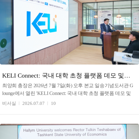
KELI Connect: 국내 대학 초청 플랫폼 데모 및
교류회 개최
최양희 총장은 2026년 7월 7일(화) 오후 본교 일송기념도서관 G
lounge에서 열린 'KELI Connect: 국내 대학 초청 플랫폼 데모 및
교류회'를 개최했다. 최 총장
비서실
2026.07.07
10