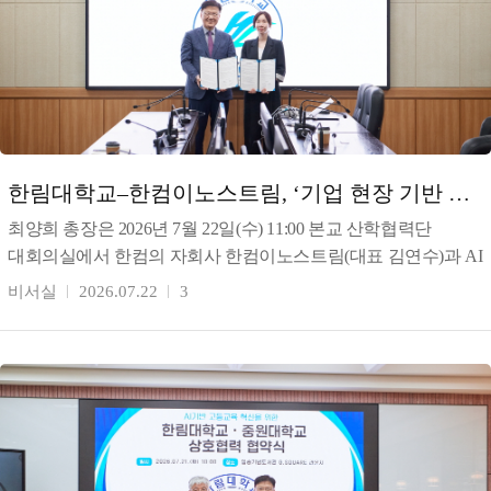
한림대학교–한컴이노스트림, ‘기업 현장 기반 AI
인재양성 체계 구축’을 위한 상호협력 협
최양희 총장은 2026년 7월 22일(수) 11:00 본교 산학협력단
대회의실에서 한컴의 자회사 한컴이노스트림(대표 김연수)과 AI
디지털 혁신 인재 양성을 위한 업무협약(MOU)
비서실
2026.07.22
3