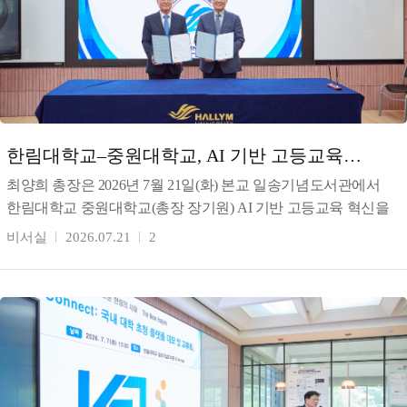
한림대학교–중원대학교, AI 기반 고등교육
혁신을 위한 상호협력 협약 체결
최양희 총장은 2026년 7월 21일(화) 본교 일송기념도서관에서
한림대학교 중원대학교(총장 장기원) AI 기반 고등교육 혁신을
위한 상호협력 협약을 체결했다. 최 총장은 이번
비서실
2026.07.21
2