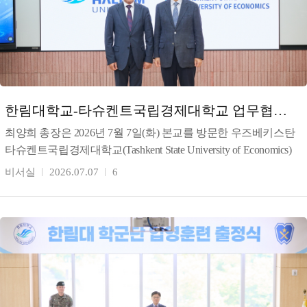
한림대학교-타슈켄트국립경제대학교 업무협약
체결
최양희 총장은 2026년 7월 7일(화) 본교를 방문한 우즈베키스탄
타슈켄트국립경제대학교(Tashkent State University of Economics)
툴킨 테샤바예프(T
비서실
2026.07.07
6