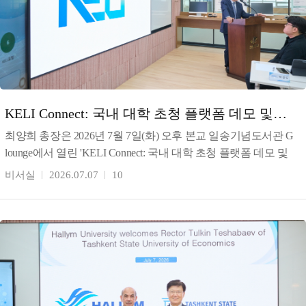
KELI Connect: 국내 대학 초청 플랫폼 데모 및
교류회 개최
최양희 총장은 2026년 7월 7일(화) 오후 본교 일송기념도서관 G
lounge에서 열린 'KELI Connect: 국내 대학 초청 플랫폼 데모 및
교류회'를 개최했다. 최 총장
비서실
2026.07.07
10