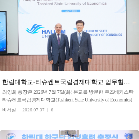
한림대학교-타슈켄트국립경제대학교 업무협약
체결
최양희 총장은 2026년 7월 7일(화) 본교를 방문한 우즈베키스탄
타슈켄트국립경제대학교(Tashkent State University of Economics)
툴킨 테샤바예프(T
비서실
2026.07.07
6