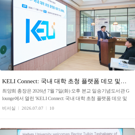
KELI Connect: 국내 대학 초청 플랫폼 데모 및
교류회 개최
최양희 총장은 2026년 7월 7일(화) 오후 본교 일송기념도서관 G
lounge에서 열린 'KELI Connect: 국내 대학 초청 플랫폼 데모 및
교류회'를 개최했다. 최 총장
비서실
2026.07.07
10