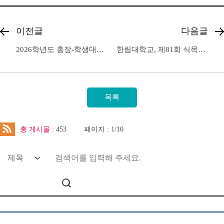
이전글
다음글
2026학년도 총장-학생대표 간담회 개최
한림대학교, 제81회 식목일 기념 「탄소 중립 실천」 식목행사 개최
총 게시물
: 453
페이지 : 1/10