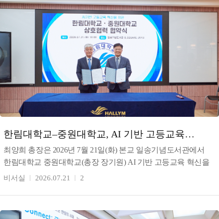
한림대학교–중원대학교, AI 기반 고등교육
혁신을 위한 상호협력 협약 체결
최양희 총장은 2026년 7월 21일(화) 본교 일송기념도서관에서
한림대학교 중원대학교(총장 장기원) AI 기반 고등교육 혁신을
위한 상호협력 협약을 체결했다. 최 총장은 이번
비서실
2026.07.21
2