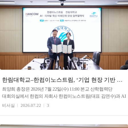
한림대학교–한컴이노스트림, ‘기업 현장 기반 AI
인재양성 체계 구축’을 위한 상호협력 협
최양희 총장은 2026년 7월 22일(수) 11:00 본교 산학협력단
대회의실에서 한컴의 자회사 한컴이노스트림(대표 김연수)과 AI
디지털 혁신 인재 양성을 위한 업무협약(MOU)
비서실
2026.07.22
3