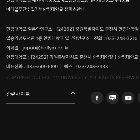
이메일무단수집거부
한림대학교 캠퍼스안내
한림대학교 일본학연구소 : [24252] 강원특별자치도 춘천시 한림대학길 
일송기념도서관 1층 한림대학교 일본학연구소
전화 : 033-248-3216
이메일 : japan@hallym.ac.kr
한림대학교 : [24252] 강원특별자치도 춘천시 한림대학길 1 한림대학교
대표전화 : 033-248-1000
팩스 : 033-248-3333
COPYRIGHT (C) HALLYM UNIVERSITY. ALL RIGHTS RESERVED
커뮤니티교육원
관련사이트
일송아트홀
한림대학교의료원
국제학생증신청
한림대학교 LINC 3.0 사업단
캠퍼스라이프카운슬링센터