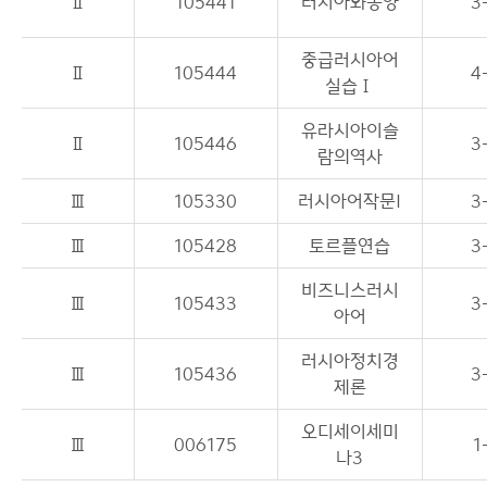
Ⅱ
105441
러시아와동양
3
중급러시아어
Ⅱ
105444
4
실습Ⅰ
유라시아이슬
Ⅱ
105446
3
람의역사
Ⅲ
105330
러시아어작문I
3
Ⅲ
105428
토르플연습
3
비즈니스러시
Ⅲ
105433
3
아어
러시아정치경
Ⅲ
105436
3
제론
오디세이세미
Ⅲ
006175
1
나3