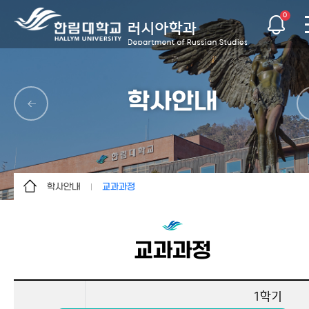
0
학사안내
학사안내
교과과정
학과소개
학사일정
학사안내
교과과정
교과과정
교수소개
졸업기준
학생활동
졸업 후 진로
1학기
커뮤니티