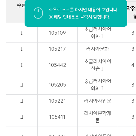
수준
학점
이용안내
교과목 번호
과목명
자유게시판
초급러시아어
Ⅰ
105109
3
회화Ⅰ
Ⅰ
105217
러시아문화
3
초급러시아어
Ⅰ
105442
4
실습Ⅰ
중급러시아어
Ⅱ
105205
3
회화Ⅰ
Ⅱ
105221
러시아사입문
3
러시아문학개
Ⅱ
105411
3
론