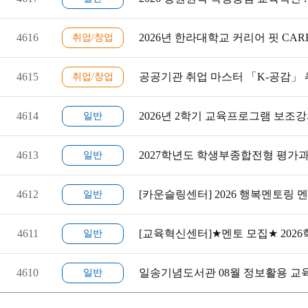
4616
2026년 한라대학교 커리어 핏 CAREE
취업/창업
4615
공공기관 취업 마스터 「K-공감」 
취업/창업
4614
2026년 2학기 교육프로그램 보조
일반
4613
2027학년도 학생부종합전형 평가과
일반
4612
[카운슬링센터] 2026 행복멘토링 
일반
4611
[교육혁신센터]★멘토 모집★ 202
일반
4610
일송기념도서관 08월 정보활용 교
일반