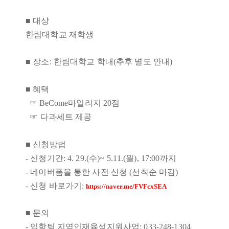
■
대상
한림대학교 재학생
■
장소
: 한림대학교 학내(
추후 별도 안내)
■ 혜택
☞ BeCome마일리지 20점
☞ 다과세트 제공
■
신청방법
- 신청기간: 4. 29.(수)~ 5.11.(월), 17:00까지
- 네이버폼을 통한 사전 신청
(
선착순 마감
)
- 신청 바로가기:
https://naver.me/FVFcxSEA
■ 문의
- 입학팀 지역인재육성지원사업: 033-248-1304