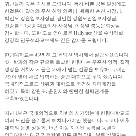
귀빈들께 깊은 감사를 드립니다. 특히 바쁜 공무 일정에도
한걸음에 달려와 주신 허영 의원님, 육동한 춘천 시장님,
박진오 강원일보사장님, 경민현 강원도민일보사장님,
전종률 G1방송 대표이사 사장님, 이정열 총동문회장님
감사합니다. 또한 오늘 영예로운 Hallymer 상을 수상하실
강영희 연구석좌교수께도 깊은 감사를 드립니다.
한림대학교는 43년 전 고 윤덕선 박사께서 설립하셨습니다.
4개 학과의 작은 규모로 출발한 한림대는 꾸준한 양적, 질적
성장을 거쳐서 지금은 50개가 넘는 전공을 보유하고, 매년
2천여 명이 새로 입학하는 중견 대학으로 우뚝 섰습니다.
국내외적으로도 상위권 대학으로 굳건히 자리매김을
하였고 특히 강원도, 춘천시와 탄탄한 협력관계를
구축하였습니다.
지난 1년은 국내외적으로 격변의 시기였는데 한림대학교도
여러 도전을 슬기롭게 헤쳐나가야만 했습니다. 코로나 이후
대학의 운영 정상화, 15년 이상 지속된 등록금 동결과
의과대학생 대규모 휴학에 따른 재정 악화, 날로 심해지는