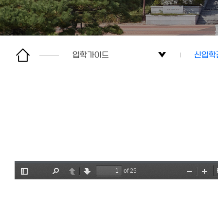
입학가이드
신입학
수시
신입학
정시
입시결
편입학
통합공
입학가이드
통합자
고교대학연계
성적산
대학소개
입시자