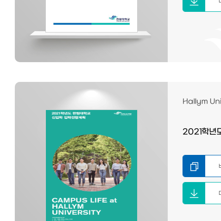
Hallym Uni
2021학년