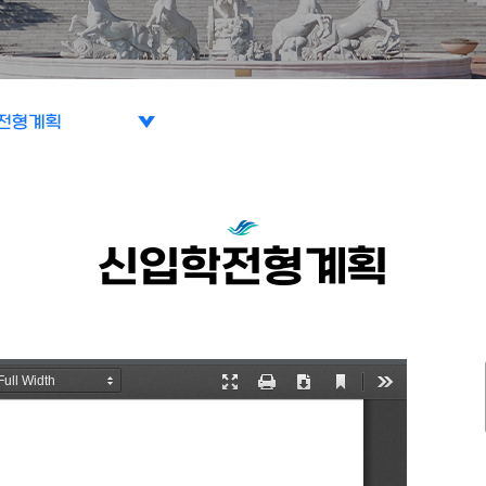
전형계획
전형계획
과
신입학전형계획
지
료실
출
료신청