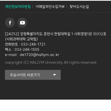
개인정보처리방침
이메일무단수집거부
찾아오시는길
[24252] 강원특별자치도 춘천시 한림대학길 1 사회경영1관 10312호
(사회과학대학 교학팀)
전화번호 : 033-248-1721
팩스 : 033-248-1505
e-mail : de1720@hallym.ac.kr
copyright (C) HALLYM University All rights reserved.
커뮤니티교육원
주요사이트 바로가기
일송아트홀
한림대학교의료원
국제학생증신청
한림대학교 LINC 3.0