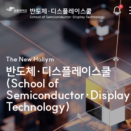
0
The New Hallym
The New Hallym
The New Hallym
The New Hallym
The New Hallym
The New Hallym
반도체·디스플레이스쿨
반도체·디스플레이스쿨
반도체·디스플레이스쿨
반도체·디스플레이스쿨
반도체·디스플레이스쿨
반도체·디스플레이스쿨
(School of
(School of
(School of
(School of
(School of
(School of
Semiconductor·Display
Semiconductor·Display
Semiconductor·Display
Semiconductor·Display
Semiconductor·Display
Semiconductor·Display
Technology)
Technology)
Technology)
Technology)
Technology)
Technology)