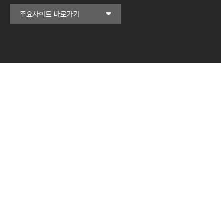
커뮤니티교육원
주요사이트 바로가기
일송아트홀
한림대학교의료원
국제학생증신청
한림대학교 LINC 3.0
사업단
캠퍼스라이프카운슬링센터