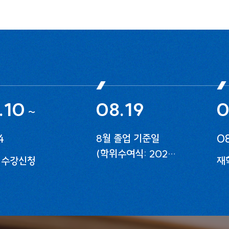
.10
08.19
0
~
4
08
8월 졸업 기준일
(학위수여식: 2027.
 수강신청
재
2월 개최)