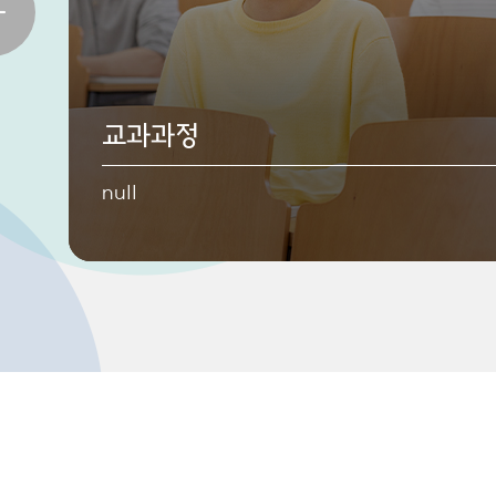
전공소개
교과과정
졸업기준
인문학적 소양과 세계 시민 의식을 갖춘 창의적 인재 
null
null