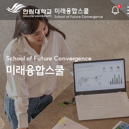
0
School of Future Convergence
School of Future Convergence
School of Future Convergence
School of Future Convergence
School of Future Convergence
School of Future Convergence
미래융합스쿨
미래융합스쿨
미래융합스쿨
미래융합스쿨
미래융합스쿨
미래융합스쿨