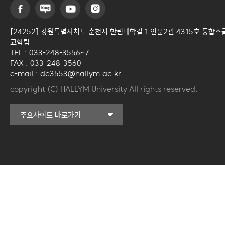
[24252] 강원특별자치도 춘천시 한림대학길 1 인문2관 4315호 통합스
교학팀
TEL : 033-248-3556~7
FAX : 033-248-3560
e-mail : de3553@hallym.ac.kr
copyright (C) HALLYM University All rights reserved.
커뮤니티교육원
주요사이트 바로가기
일송아트홀
한림대학교의료원
국제학생증신청
한림대학교 LINC 3.0
사업단
캠퍼스라이프카운슬링센터