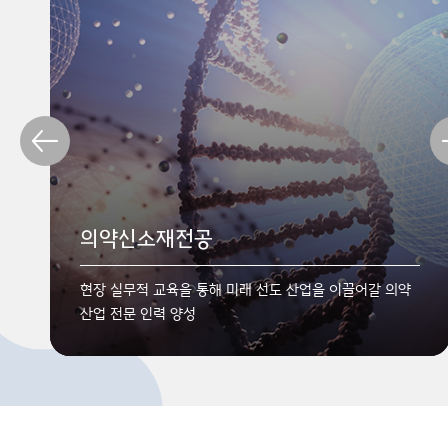
융합관광경영전공
디지털인문예술전공
의약신소재전공
융합신소재공학전공
관광학과 경영학, 인문학, 법학, 레저스포츠학, 식음료학,
미래융합디자인 트랙, AI디지털인문학 트랙,
IT기술, 의학 등 학제 간 융합지식을 학습하는 융합형
현장 실무적 교육을 통해 미래 선도 산업을 이끌어갈 의약
바이오/의료 분야와 학문적으로 연계하여 그 과학과
문화예술콘텐츠 트랙
관광인재 양성
산업 전문 인력 양성
기술을 융합하고 구체적으로 실현하는 학문